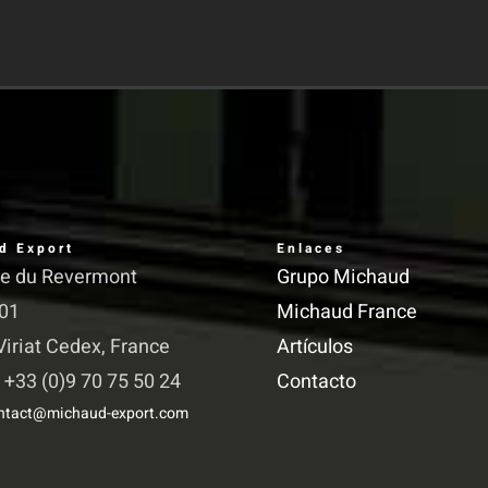
d Export
Enlaces
ue du Revermont
Grupo Michaud
01
Michaud France
iriat Cedex, France
Artículos
 +33 (0)9 70 75 50 24
Contacto
ntact@michaud-export.com