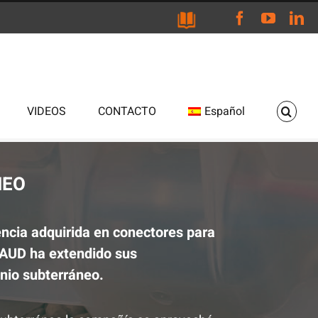
Facebook
YouTu
Li
VIDEOS
CONTACTO
Español
NEO
encia adquirida en conectores para
HAUD ha extendido sus
nio subterráneo.