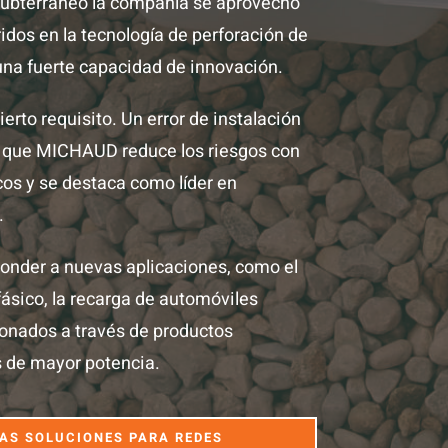
 subterráneo la compañía se aprovechó
idos en la tecnología de perforación de
na fuerte capacidad de innovación.
ierto requisito. Un error de instalación
o que MICHAUD reduce los riesgos con
os y se destaca como líder en
.
onder a nuevas aplicaciones, como el
fásico, la recarga de automóviles
cionados a través de productos
 de mayor potencia.
AS SOLUCIONES PARA REDES