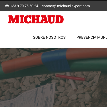
Skip
☎ +33 9 70 75 50 24
|
contact@michaud-export.com
to
content
SOBRE NOSOTROS
PRESENCIA MUN