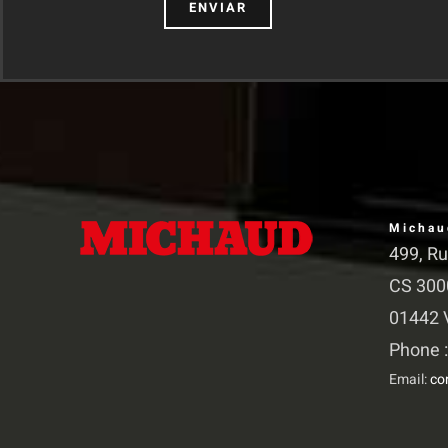
Michau
499, R
CS 300
01442 V
Phone :
Email:
co