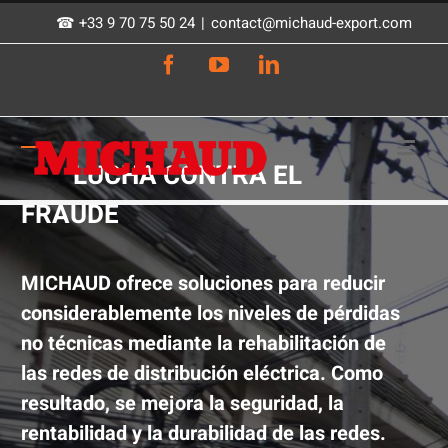
Skip
☎ +33 9 70 75 50 24
|
contact@michaud-export.com
to
Facebook
YouTube
LinkedIn
content
LUCHA CONTRA EL
FRAUDE
MICHAUD ofrece soluciones para reducir
considerablemente los niveles de pérdidas
no técnicas mediante la rehabilitación de
las redes de distribución eléctrica. Como
resultado, se mejora la seguridad, la
rentabilidad y la durabilidad de las redes.