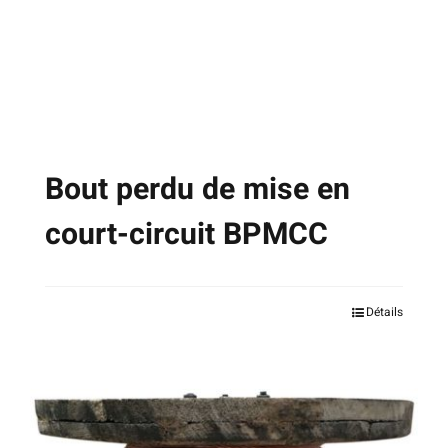
choisies
sur
la
page
du
produit
Bout perdu de mise en
court-circuit BPMCC
Ce
Détails
produit
a
plusieurs
variations.