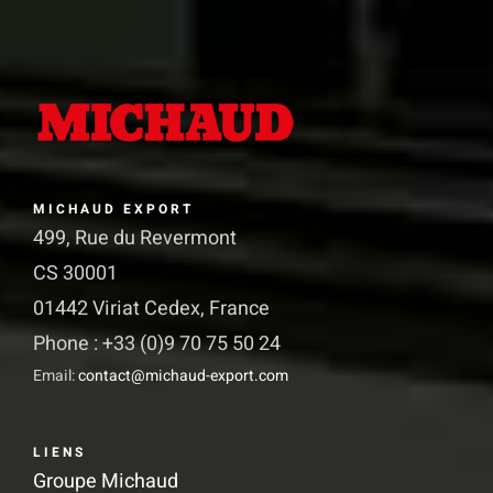
options
peuvent
être
choisies
sur
la
MICHAUD EXPORT
499, Rue du Revermont
page
CS 30001
du
01442 Viriat Cedex, France
produit
Phone : +33 (0)9 70 75 50 24
Email:
contact@michaud-export.com
LIENS
Groupe Michaud