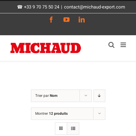
Passer
☎ +33 9 70 75 50 24
|
contact@michaud-export.com
au
Facebook
YouTube
LinkedIn
contenu
Trier par
Nom
Montrer
12 produits