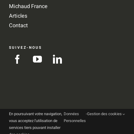
Michaud France
Articles
Contact
SUIVEZ-NOUS
En poursuivant votre navigation,
Données
-
Gestion des cookies
vous acceptez l'utilisation de
Personnelles
© Copyright 2019 |
MICHAUD EXPORT
| All Rights
services tiers pouvant installer
Reserved |
Mentions Légales
|
Données personnelles
| Designed