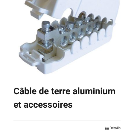
options
peuvent
être
choisies
sur
la
page
du
produit
Câble de terre aluminium
et accessoires
Ce
Détails