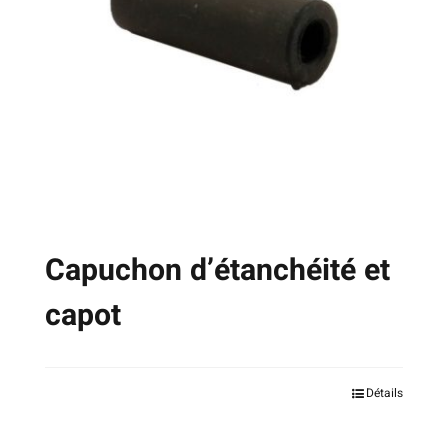
peuvent
être
choisies
sur
la
page
du
produit
Capuchon d’étanchéité et
capot
Ce
Détails
produit