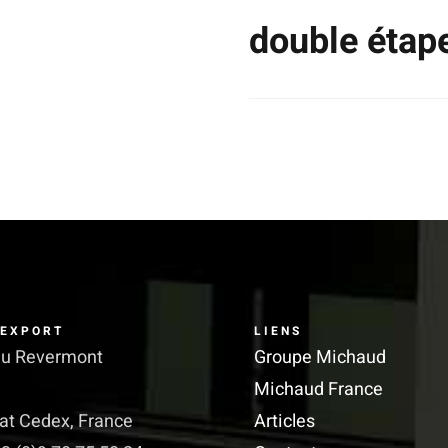
double étap
.
Ce
produit
a
plusieurs
variations.
Les
options
 EXPORT
LIENS
peuvent
du Revermont
Groupe Michaud
être
Michaud France
choisies
iat Cedex, France
Articles