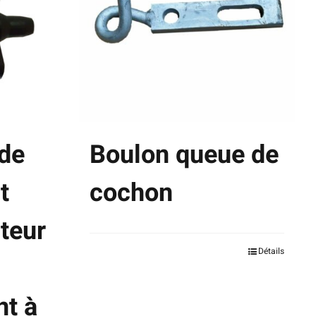
de
Boulon queue de
t
cochon
teur
Ce
Détails
produit
t à
a