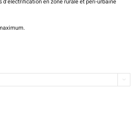
 d’électrification en zone rurale et péri-urbaine
m maximum.
