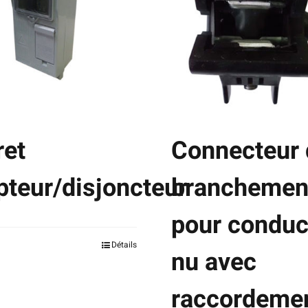
ret
Connecteur 
teur/disjoncteur
branchemen
pour conduc
Détails
nu avec
raccordemen