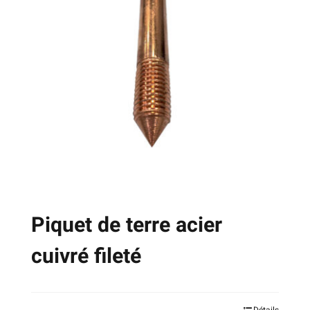
Les
options
peuvent
être
choisies
sur
la
page
du
produit
Piquet de terre acier
cuivré fileté