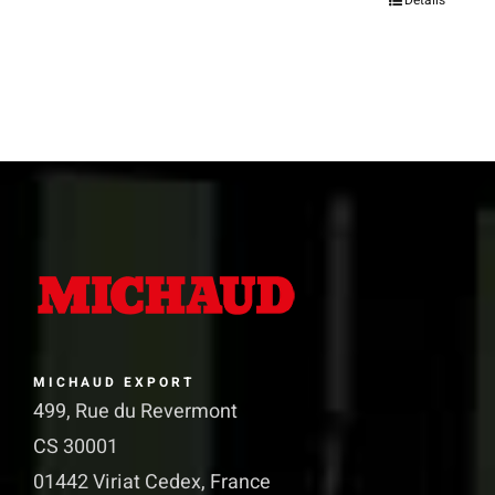
Ce
Détails
produit
a
plusieurs
variations.
Les
options
peuvent
être
choisies
sur
MICHAUD EXPORT
la
499, Rue du Revermont
page
CS 30001
du
01442 Viriat Cedex, France