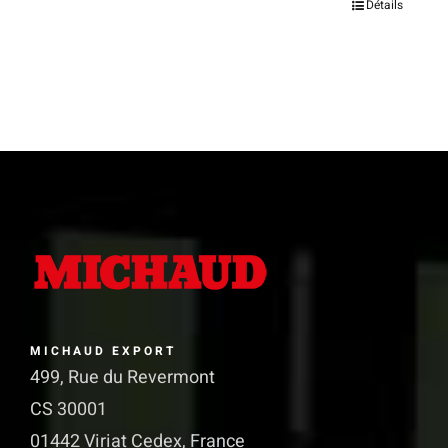
Ce
Détails
produit
a
plusieurs
variations.
Les
options
peuvent
être
choisies
sur
MICHAUD EXPORT
la
499, Rue du Revermont
page
CS 30001
du
01442 Viriat Cedex, France