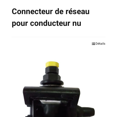
produit
Connecteur de réseau
pour conducteur nu
Ce
Détails
produit
a
plusieurs
variations.
Les
options
peuvent
être