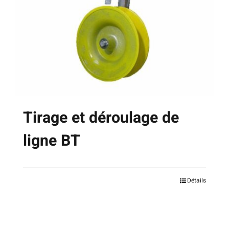
Tirage et déroulage de
ligne BT
Ce
Détails
produit
a