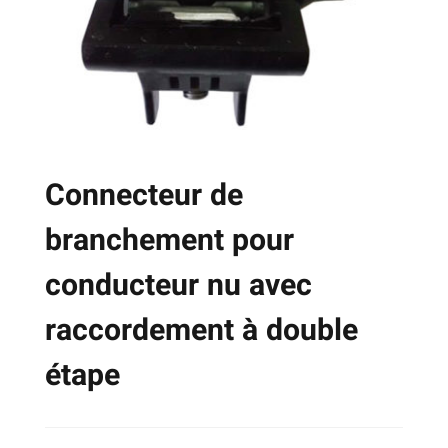
choisies
sur
la
page
du
produit
Connecteur de
branchement pour
conducteur nu avec
raccordement à double
étape