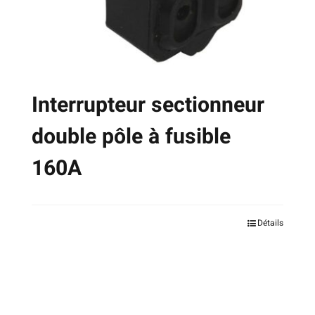
Interrupteur sectionneur
double pôle à fusible
160A
Ce
Détails
produit
a
plusieurs