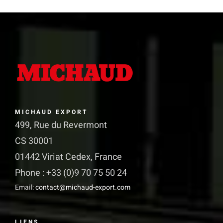
variations.
Les
options
peuvent
être
choisies
sur
MICHAUD EXPORT
la
499, Rue du Revermont
page
CS 30001
du
01442 Viriat Cedex, France
produit
Phone : +33 (0)9 70 75 50 24
Email:
contact@michaud-export.com
LIENS