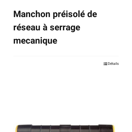
produit
Manchon préisolé de
réseau à serrage
mecanique
Ce
Détails
produit
a
plusieurs
variations.
Les
options
peuvent