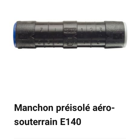
variations.
Les
options
peuvent
être
choisies
sur
la
page
du
produit
Manchon préisolé aéro-
souterrain E140