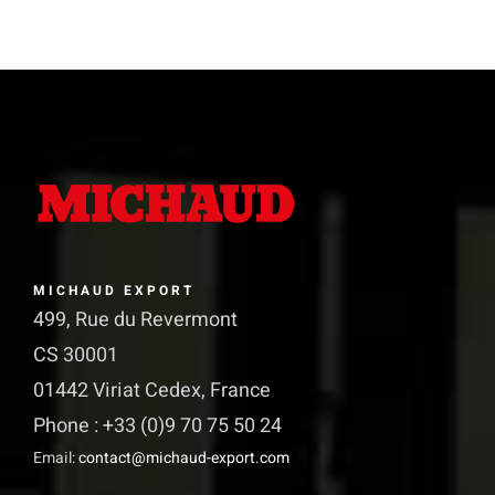
plusieurs
variations.
Les
options
peuvent
être
choisies
sur
MICHAUD EXPORT
la
499, Rue du Revermont
page
CS 30001
du
01442 Viriat Cedex, France
produit
Phone : +33 (0)9 70 75 50 24
Email:
contact@michaud-export.com