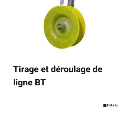
Tirage et déroulage de
ligne BT
Ce
Détails
produit
a