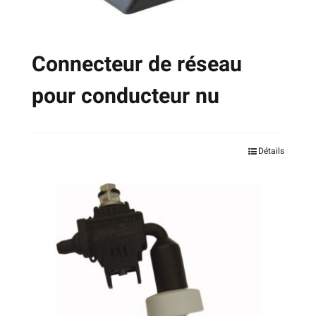
page
du
produit
Connecteur de réseau
pour conducteur nu
Ce
Détails
produit
a
plusieurs
variations.
Les
options
peuvent